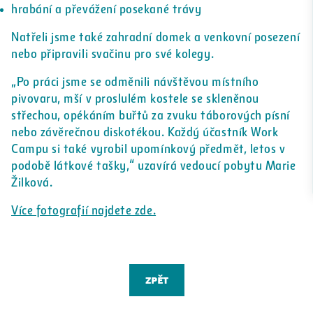
hrabání a převážení posekané trávy
Natřeli jsme také zahradní domek a venkovní posezení
nebo připravili svačinu pro své kolegy.
„Po práci jsme se odměnili návštěvou místního
pivovaru, mší v proslulém kostele se skleněnou
střechou, opékáním buřtů za zvuku táborových písní
nebo závěrečnou diskotékou. Každý účastník Work
Campu si také vyrobil upomínkový předmět, letos v
podobě látkové tašky,“ uzavírá vedoucí pobytu Marie
Žilková.
Více fotografií najdete zde.
zpět