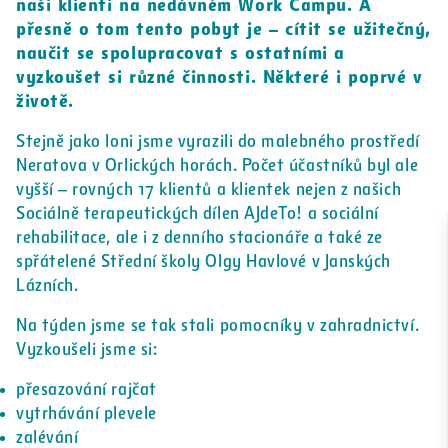
naši klienti na nedávném Work Campu. A
přesně o tom tento pobyt je – cítit se užitečný,
naučit se spolupracovat s ostatními a
vyzkoušet si různé činnosti. Některé i poprvé v
životě.
Stejně jako loni jsme vyrazili do malebného prostředí
Neratova v Orlických horách. Počet účastníků byl ale
vyšší – rovných 17 klientů a klientek nejen z našich
Sociálně terapeutických dílen AJdeTo! a sociální
rehabilitace, ale i z denního stacionáře a také ze
spřátelené Střední školy Olgy Havlové v Janských
Lázních.
Na týden jsme se tak stali pomocníky v zahradnictví.
Vyzkoušeli jsme si:
přesazování rajčat
vytrhávání plevele
zalévání